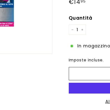
Prezzo
€14
€14,95
95
di
listino
Quantità
−
+
In magazzino
Imposte incluse.
A