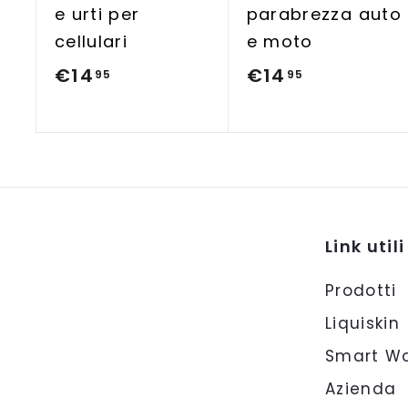
e urti per
parabrezza auto
a
r
cellulari
e moto
r
e
€14
€
€14
€
95
95
l
1
1
l
o
4
4
,
,
9
9
5
5
Link utili
Prodotti
Liquiskin
Smart Wo
Azienda