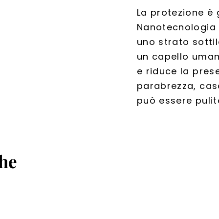
La protezione è 
Nanotecnologia
uno strato sottil
un capello umano
e riduce la pres
parabrezza, casc
può essere puli
che