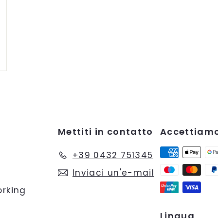
a
r
r
e
l
l
o
Mettiti in contatto
Accettiam
+39 0432 751345
Inviaci un'e-mail
rking
Lingua