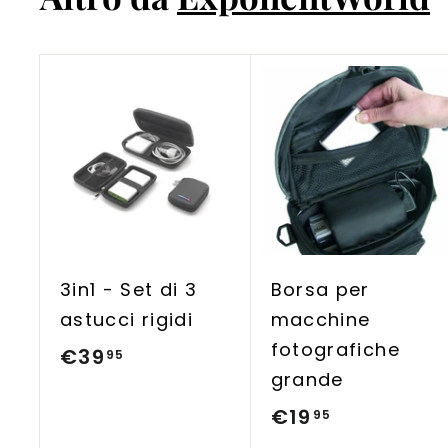
5
A
g
g
i
u
n
g
i
3in1 - Set di 3
Borsa per
a
l
astucci rigidi
macchine
c
fotografiche
a
€39
€
95
r
grande
3
r
e
€19
€
95
9
l