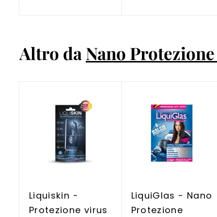
1
l
,
o
9
9
,
5
Altro da
Nano Protezione c
9
5
A
g
g
i
u
n
g
i
Liquiskin -
LiquiGlas - Nano
a
l
Protezione virus
Protezione
c