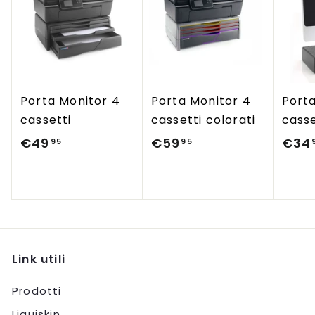
Porta Monitor 4
Porta Monitor 4
Porta
cassetti
cassetti colorati
cass
€49
€
€59
€
€34
95
95
4
5
9
9
,
,
9
9
5
5
Link utili
Prodotti
Liquiskin