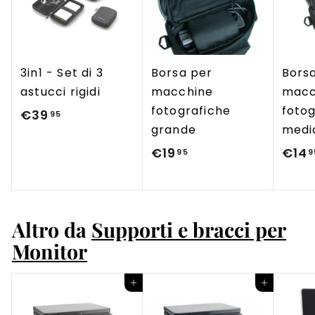
3in1 - Set di 3
Borsa per
Bors
astucci rigidi
macchine
macc
fotografiche
fotog
€39
€
95
grande
medi
3
€19
€
€14
95
9
9
1
,
9
9
,
5
Altro da
Supporti e bracci per
9
Monitor
5
Aggiungi al carrello
Aggiungi al carrello