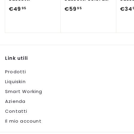
€49
€
€59
€
€34
95
95
4
5
9
9
,
,
9
9
5
5
Link utili
Prodotti
Liquiskin
Smart Working
Azienda
Contatti
Il mio account