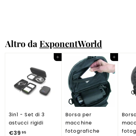
parete fissa
€19
€
95
1
9
,
Altro da
ExponentWorld
9
5
Aggiungi al carrello
Aggiungi al carrello
3in1 - Set di 3
Borsa per
Bors
astucci rigidi
macchine
macc
fotografiche
fotog
€39
€
95