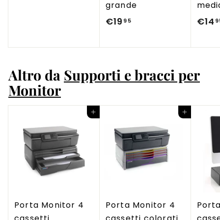
grande
medi
3
€19
€
€14
95
9
9
1
,
9
9
,
5
Altro da
Supporti e bracci per
9
Monitor
5
Aggiungi al carrello
Aggiungi al carrello
Porta Monitor 4
Porta Monitor 4
Porta
cassetti
cassetti colorati
cass