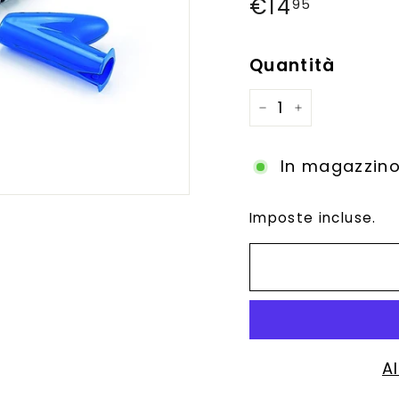
Prezzo
€14
€14,95
95
di
listino
Quantità
−
+
In magazzino
Imposte incluse.
A