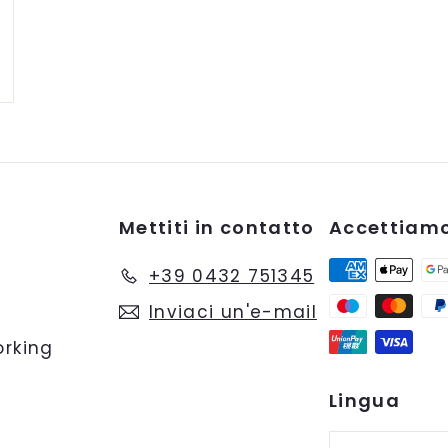
a
r
r
e
l
l
o
Mettiti in contatto
Accettiam
+39 0432 751345
Inviaci un'e-mail
rking
Lingua